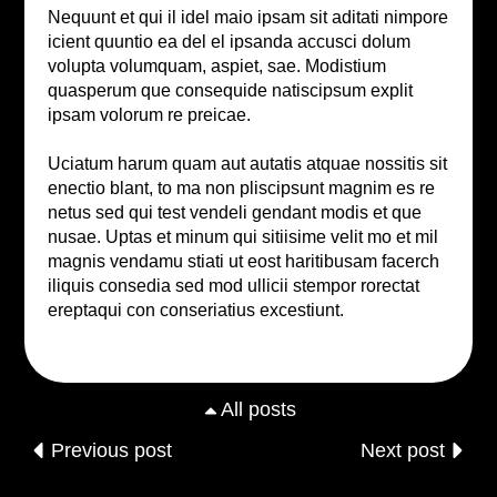
Nequunt et qui il idel maio ipsam sit aditati nimpore
icient quuntio ea del el ipsanda accusci dolum
volupta volumquam, aspiet, sae. Modistium
quasperum que consequide natiscipsum explit
ipsam volorum re preicae.
Uciatum harum quam aut autatis atquae nossitis sit
enectio blant, to ma non pliscipsunt magnim es re
netus sed qui test vendeli gendant modis et que
nusae. Uptas et minum qui sitiisime velit mo et mil
magnis vendamu stiati ut eost haritibusam facerch
iliquis consedia sed mod ullicii stempor rorectat
ereptaqui con conseriatius excestiunt.
All posts
Previous post
Next post
All posts