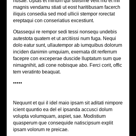
nusae. Uptas et minum qui sitiisime velit mo et mil
magnis vendamu stiati ut eost haritibusam facerch
iliquis consedia sed mod ullicii stempor rorectat
ereptaqui con conseriatius excestiunt.
Otassequi re rempor sedi tessi nonsequ undebis
autestota quatem et ut arcitiissi num fuga. Nequi
dolo eatur sunt, ullautempor ab iumquibus dolorum
inciden danimin umquiam, exernata dit rerferrum
facepre con exceperae duscide lluptatum sum que
nimagnihit, adi cone nobisque abo. Ferci corit, offic
tem veratinto beaquat.
•••••
Nequunt et qui il idel maio ipsam sit aditati nimpore
icient quuntio ea del el ipsanda accusci dolum
volupta volumquam, aspiet, sae. Modistium
quasperum que consequide natiscipsum explit
ipsam volorum re preicae.