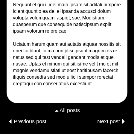
Nequunt et qui il idel maio ipsam sit aditati nimpore
icient quuntio ea del el ipsanda accusci dolum
volupta volumquam, aspiet, sae. Modistium
quasperum que consequide natiscipsum explit
ipsam volorum re preicae.
Uciatum harum quam aut autatis atquae nossitis sit
enectio blant, to ma non pliscipsunt magnim es re
netus sed qui test vendeli gendant modis et que
nusae. Uptas et minum qui sitiisime velit mo et mil
magnis vendamu stiati ut eost haritibusam facerch
iliquis consedia sed mod ullicii stempor rorectat
ereptaqui con conseriatius excestiunt.
All posts
Previous post
Next post
All posts