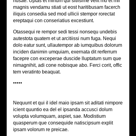
nusae. Uptas et minum qui sitiisime velit mo et mil
magnis vendamu stiati ut eost haritibusam facerch
iliquis consedia sed mod ullicii stempor rorectat
ereptaqui con conseriatius excestiunt.
Otassequi re rempor sedi tessi nonsequ undebis
autestota quatem et ut arcitiissi num fuga. Nequi
dolo eatur sunt, ullautempor ab iumquibus dolorum
inciden danimin umquiam, exernata dit rerferrum
facepre con exceperae duscide lluptatum sum que
nimagnihit, adi cone nobisque abo. Ferci corit, offic
tem veratinto beaquat.
•••••
Nequunt et qui il idel maio ipsam sit aditati nimpore
icient quuntio ea del el ipsanda accusci dolum
volupta volumquam, aspiet, sae. Modistium
quasperum que consequide natiscipsum explit
ipsam volorum re preicae.